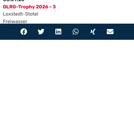
DLRG-Trophy 2026 – 3
Loxstedt-Stotel
Freiwasser
Alle Wettkämpfe
Aktuelle Ergebnisse
11.10. – 12.10.25
27. Salzpokal
Halle/Saale
Hallenbad
50m
26.06. – 28.06.26
11. Orange Cup
Rotterdam
Hallenbad
50m