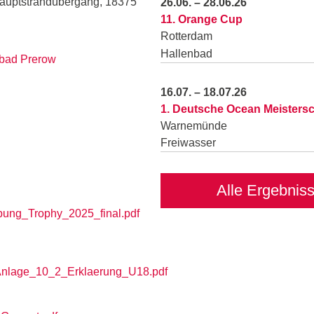
Hauptstrandübergang, 18375
26.06. – 28.06.26
11. Orange Cup
Rotterdam
Hallenbad
ebad Prerow
16.07. – 18.07.26
1. Deutsche Ocean Meistersc
Warnemünde
Freiwasser
Alle Ergebnis
ung_Trophy_2025_final.pdf
nlage_10_2_Erklaerung_U18.pdf