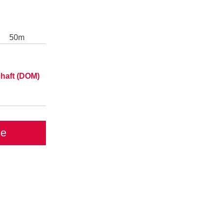
50m
haft (DOM)
se