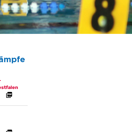
kämpfe
-
estfalen